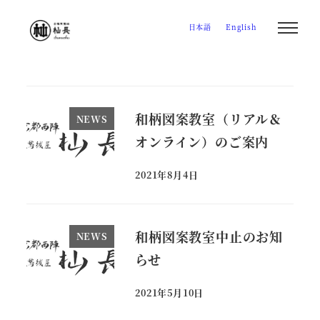
メ
日本語
English
イ
ン
コ
ン
テ
和柄図案教室（リアル＆
NEWS
ン
オンライン）のご案内
ツ
へ
2021年8月4日
投稿日
移
動
和柄図案教室中止のお知
NEWS
らせ
2021年5月10日
投稿日