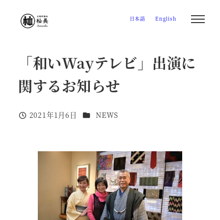
メ
日本語
English
イ
ン
コ
「和いWayテレビ」出演に
ン
テ
関するお知らせ
ン
ツ
カテゴリー
2021年1月6日
NEWS
へ
投稿日
移
動