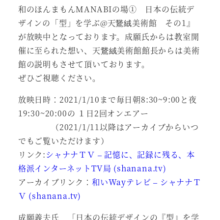
和のほんまもんMANABIの場① 日本の伝統デ
ザインの「型」を学ぶ@天鵞絨美術館 その1』
が放映中となっております。成願氏からは教室開
催に至られた想い、天鵞絨美術館館長からは美術
館の説明もさせて頂いております。
ぜひご視聴ください。
放映日時：2021/1/10まで毎日朝8:30~9:00と夜
19:30~20:00の １日2回オンエアー
（2021/1/11以降はアーカイブからいつ
でもご覧いただけます）
リンク:
シャナナＴＶ – 記憶に、記録に残る、本
格派インターネットTV局 (shanana.tv)
アーカイブリンク：
和いWayテレビ – シャナナＴ
Ｖ (shanana.tv)
成願義夫氏 「日本の伝統デザインの『型』を学