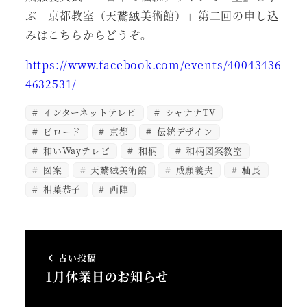
ぶ 京都教室（天鵞絨美術館）」第二回の申し込
みはこちらからどうぞ。
https://www.facebook.com/events/40043436
4632531/
インターネットテレビ
シャナナTV
ビロード
京都
伝統デザイン
和いWayテレビ
和柄
和柄図案教室
図案
天鵞絨美術館
成願義夫
杣長
相葉恭子
西陣
古い投稿
1月休業日のお知らせ