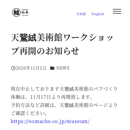
メ
イ
日本語
English
ン
コ
天鵞絨美術館ワークショッ
ン
テ
プ再開のお知らせ
ン
ツ
カテゴリー
2020年11月2日
NEWS
へ
投稿日
移
動
現在中止しております天鵞絨美術館のパフづくり
体験は、11月17日より再開致します。
予約方法など詳細は、天鵞絨美術館のページより
ご確認ください。
https://somacho.co.jp/museum/