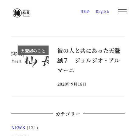
メ
日本語
English
イ
ン
コ
ン
テ
彼の人と共にあった天鵞
天鵞絨のこと
ン
絨７ ジョルジオ・アル
ツ
マーニ
へ
移
2020年9月18日
投稿日
動
カテゴリー
NEWS
(131)