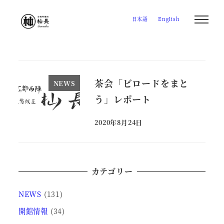
メ
日本語
English
イ
ン
コ
ン
テ
茶会「ビロードをまと
NEWS
ン
う」レポート
ツ
へ
2020年8月24日
投稿日
移
動
カテゴリー
NEWS
(131)
開館情報
(34)