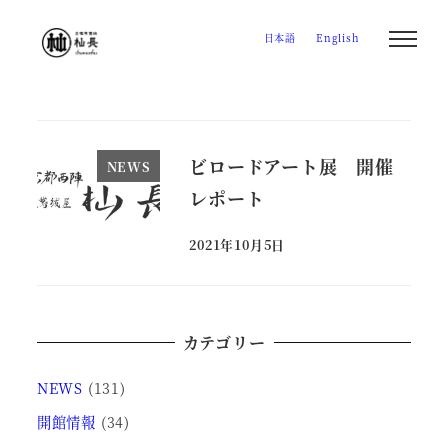
メ
日本語
English
イ
ン
コ
ン
テ
ビロードアート展 開催
NEWS
ン
レポート
ツ
へ
2021年10月5日
投稿日
移
動
カテゴリー
NEWS
(131)
開館情報
(34)