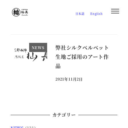
メ
イ
日本語
English
ン
コ
ン
テ
弊社シルクベルベット
NEWS
ン
生地ご採用のアート作
ツ
品
へ
移
2021年11月2日
投稿日
動
カテゴリー
NEWS
(131)