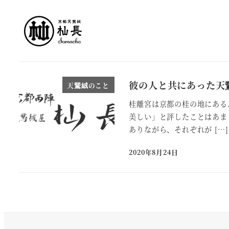
メ
イ
ン
コ
ン
テ
彼の人と共にあった天
天鵞絨のこと
ン
桂離宮は京都の桂の地にある
ツ
美しい」と評したことはあま
へ
ありながら、それぞれが […]
移
2020年8月24日
動
投稿日