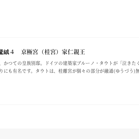
鵞絨４ 京極宮（桂宮）家仁親王
、かつての皇族別邸。ドイツの建築家ブルーノ・タウトが「泣きた
りにも有名です。タウトは、桂離宮が個々の部分が融通(ゆうづう)無