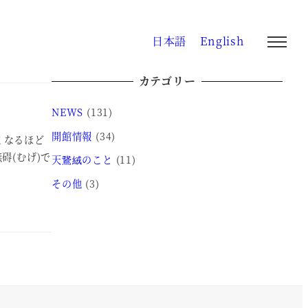
日本語
English
カテゴリー
NEWS
(131)
開館情報
(34)
くなるほど
碍(むげ)で
天鵞絨のこと
(11)
その他
(3)