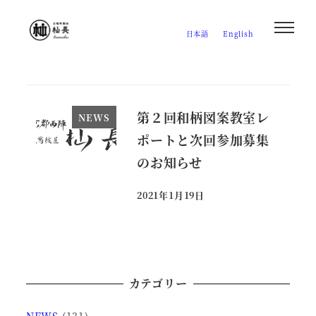
メ
イ
日本語
English
ン
コ
ン
テ
第２回和柄図案教室レ
NEWS
ン
ポートと次回参加募集
ツ
のお知らせ
へ
移
2021年1月19日
投稿日
動
カテゴリー
NEWS
(131)