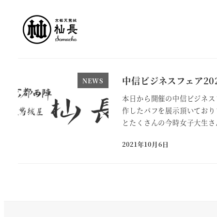
メ
イ
ン
コ
ン
テ
中信ビジネスフェア20
NEWS
ン
本日から開催の中信ビジネス
ツ
作したパフを展示頂いており
へ
とたくさんの今時女子大生さん
移
2021年10月6日
動
投稿日