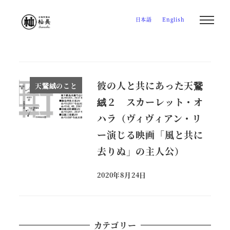
メ
日本語
English
イ
ン
コ
ン
テ
彼の人と共にあった天鵞
天鵞絨のこと
ン
絨２ スカーレット・オ
ツ
ハラ（ヴィヴィアン・リ
へ
ー演じる映画「風と共に
移
去りぬ」の主人公）
動
2020年8月24日
投稿日
カテゴリー