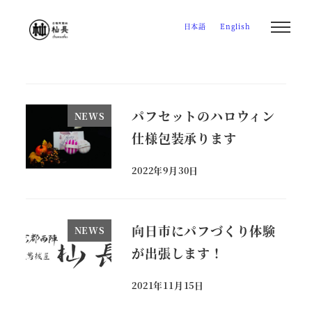
メ
日本語
English
イ
ン
コ
ン
テ
パフセットのハロウィン
NEWS
ン
仕様包装承ります
ツ
へ
2022年9月30日
投稿日
移
動
向日市にパフづくり体験
NEWS
が出張します！
2021年11月15日
投稿日