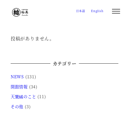
メ
日本語
English
イ
ン
コ
ン
投稿がありません。
テ
ン
ツ
カテゴリー
へ
NEWS
(131)
移
動
開館情報
(34)
天鵞絨のこと
(11)
その他
(3)