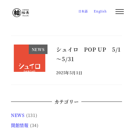
メ
日本語
English
イ
ン
コ
ン
テ
シュイロ POP UP 5/1
NEWS
ン
～5/31
ツ
へ
2025年5月1日
投稿日
移
動
カテゴリー
NEWS
(131)
開館情報
(34)