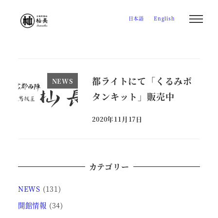
メ
日本語
English
イ
ン
コ
ン
テ
都ライトにて「くるみボ
NEWS
ン
タンキット」販売中
ツ
へ
2020年11月17日
投稿日
移
動
カテゴリー
NEWS
(131)
開館情報
(34)