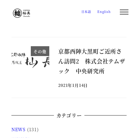
メ
日本語
English
イ
ン
コ
ン
テ
京都西陣大黒町ご近所さ
その他
ン
ん訪問2 株式会社テムザ
ツ
ック 中央研究所
へ
移
2021年1月14日
投稿日
動
カテゴリー
NEWS
(131)