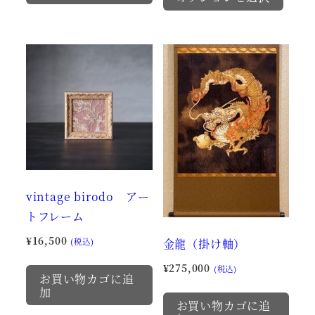
の
¥38,500
り
あ
商
–
ま
り
品
¥60,500
す。
ま
に
オ
す。
は
プ
オ
複
シ
プ
数
ョ
シ
の
ン
ョ
バ
は
ン
リ
商
は
vintage birodo アー
エ
品
商
トフレーム
ー
ペ
品
シ
¥
16,500
金龍（掛け軸）
(税込)
ー
ペ
ョ
¥
275,000
ジ
ー
(税込)
ン
お買い物カゴに追
か
ジ
加
が
お買い物カゴに追
ら
か