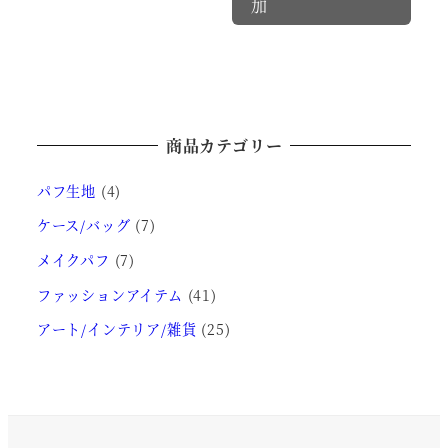
あ
加
選
ら
り
択
選
ま
で
択
す。
き
で
オ
ま
き
プ
商品カテゴリー
す
ま
シ
す
パフ生地
(4)
ョ
ン
ケース/バッグ
(7)
は
メイクパフ
(7)
商
ファッションアイテム
(41)
品
アート/インテリア/雑貨
(25)
ペ
ー
ジ
か