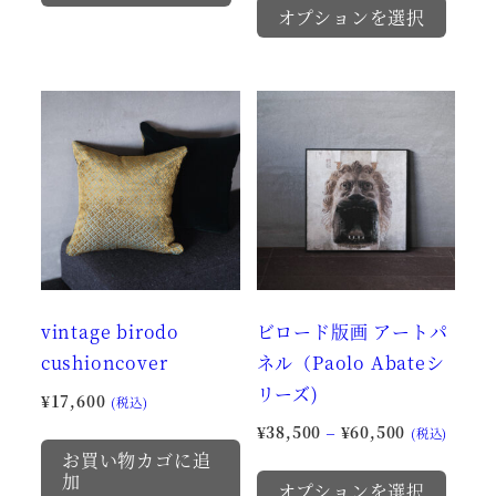
¥17,600
帯:
オプションを選択
商
の
–
¥38,500
品
商
¥19,800
–
に
品
¥60,500
は
に
複
は
数
複
の
数
バ
の
リ
バ
エ
リ
vintage birodo
ビロード版画 アートパ
ー
エ
cushioncover
ネル（Paolo Abateシ
シ
ー
リーズ)
ョ
シ
¥
17,600
(税込)
ン
ョ
価
¥
38,500
–
¥
60,500
(税込)
が
ン
格
お買い物カゴに追
こ
加
帯:
あ
が
オプションを選択