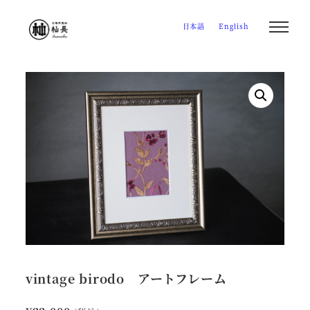
メ
日本語
English
イ
ン
コ
ン
テ
ン
ツ
へ
移
動
vintage birodo アートフレーム