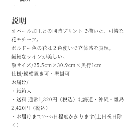
レ
ー
説明
ム
オパール加工との同時プリントで描いた、可憐な
個
花モチーフ。
ボルドー色の花は２色使いで立体感を表現。
繊細なラインが美しい。
額サイズ/25.5cm×30.9cm×奥行1cm
仕様/縦横置き可・壁掛可
お届け/
・紙箱入
・送料 通常1,320円（税込）北海道・沖縄・離島
2,420円（税込）
・お届けまで2～5日程度かかります(土日祝日除
く）