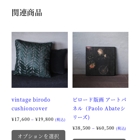
関連商品
vintage birodo
ビロード版画 アートパ
cushioncover
ネル（Paolo Abateシ
リーズ)
価
¥
17,600
–
¥
19,800
(税込)
格
価
¥
38,500
–
¥
60,500
こ
(税込)
帯:
格
オプションを選択
の
こ