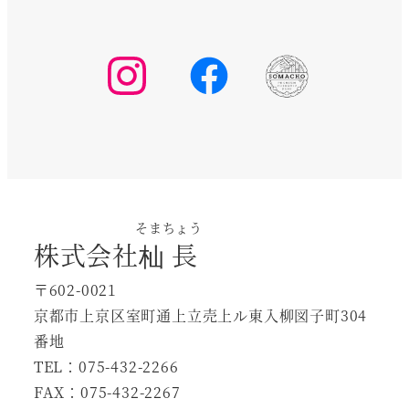
ら
選
択
で
き
ま
す
そまちょう
株式会社
杣長
〒602-0021
京都市上京区室町通上立売上ル東入柳図子町304
番地
TEL：075-432-2266
FAX：075-432-2267