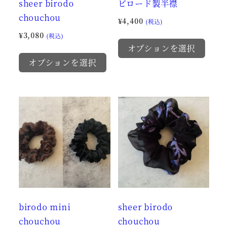
sheer birodo
ビロード製半襟
chouchou
¥
4,400
(税込)
¥
3,080
こ
(税込)
オプションを選択
こ
の
オプションを選択
の
商
商
品
品
に
に
は
は
複
複
数
数
の
の
バ
バ
リ
リ
エ
birodo mini
sheer birodo
エ
ー
chouchou
chouchou
ー
シ