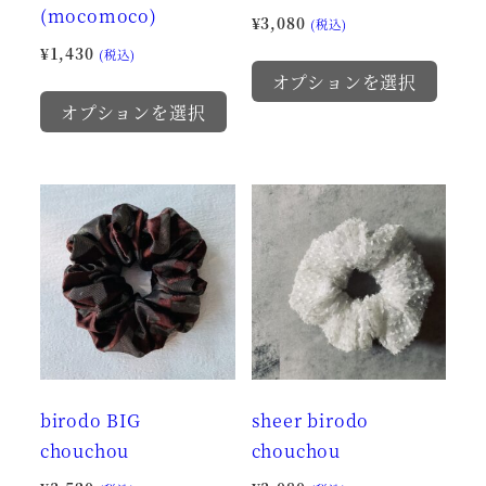
(mocomoco)
シ
ョ
¥
3,080
(税込)
ョ
ン
¥
1,430
こ
(税込)
ン
が
オプションを選択
こ
の
が
あ
オプションを選択
の
商
あ
り
商
品
り
ま
品
に
ま
す。
に
は
す。
オ
は
複
オ
プ
複
数
プ
シ
数
の
シ
ョ
の
バ
ョ
ン
バ
リ
ン
は
リ
エ
は
商
birodo BIG
sheer birodo
エ
ー
商
品
chouchou
chouchou
ー
シ
品
ペ
シ
ョ