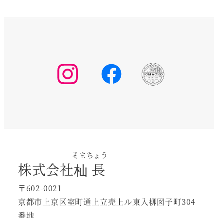
ン
ー
ジ
が
ジ
か
あ
か
ら
り
ら
選
ま
選
択
す。
択
で
オ
で
き
プ
き
ま
シ
ま
す
ョ
す
ン
は
そまちょう
株式会社
杣長
商
品
〒602-0021
ペ
京都市上京区室町通上立売上ル東入柳図子町304
ー
番地