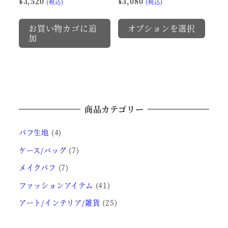
¥
3,520
¥
3,080
(税込)
(税込)
ペ
ー
ョ
ン
こ
ー
ジ
ン
が
お買い物カゴに追
オプションを選択
の
ジ
か
加
が
あ
商
か
ら
あ
り
品
ら
選
り
ま
に
選
択
ま
す。
は
択
で
す。
オ
複
で
き
商品カテゴリー
オ
プ
数
き
ま
プ
シ
の
パフ生地
(4)
ま
す
シ
ョ
バ
ケース/バッグ
(7)
す
ョ
ン
リ
メイクパフ
(7)
ン
は
エ
は
商
ファッションアイテム
(41)
ー
商
品
シ
アート/インテリア/雑貨
(25)
品
ペ
ョ
ペ
ー