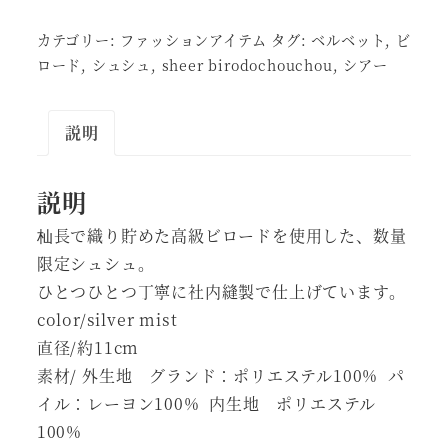
chouchou
カテゴリー:
ファッションアイテム
タグ:
ベルベット
,
ビ
個
ロード
,
シュシュ
,
sheer birodochouchou
,
シアー
説明
説明
杣長で織り貯めた高級ビロードを使用した、数量
限定シュシュ。
ひとつひとつ丁寧に社内縫製で仕上げています。
color/silver mist
直径/約11cm
素材/ 外生地 グランド：ポリエステル100% パ
イル：レーヨン100% 内生地 ポリエステル
100%