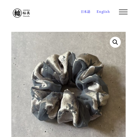
メ
日本語
English
イ
ン
コ
ン
テ
ン
ツ
へ
移
動