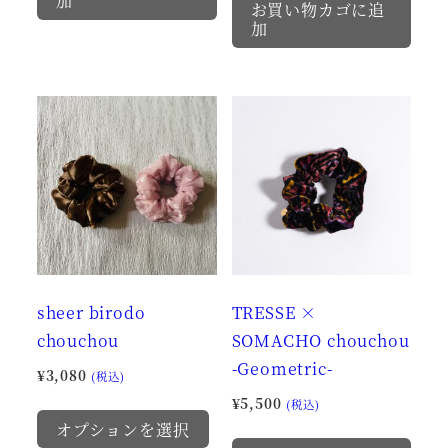
加
が
が
お買い物カゴに追
加
あ
あ
り
り
ま
ま
す。
す。
オ
オ
プ
プ
シ
シ
ョ
ョ
ン
ン
は
は
sheer birodo
TRESSE ×
商
商
chouchou
SOMACHO chouchou
品
品
-Geometric-
ペ
ペ
¥
3,080
(税込)
ー
ー
¥
5,500
こ
(税込)
ジ
ジ
オプションを選択
の