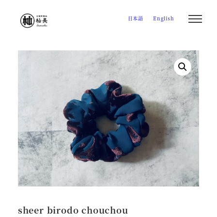
メ
日本語
English
イ
ン
コ
ン
テ
ン
ツ
へ
移
動
sheer birodo chouchou