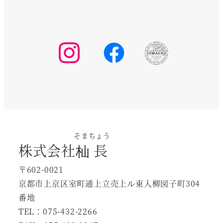
り
ま
す。
オ
プ
シ
ョ
ン
は
商
そまちょう
株式会社
杣長
品
ペ
〒602-0021
ー
京都市上京区室町通上立売上ル東入柳図子町304
ジ
番地
か
TEL：075-432-2266
ら