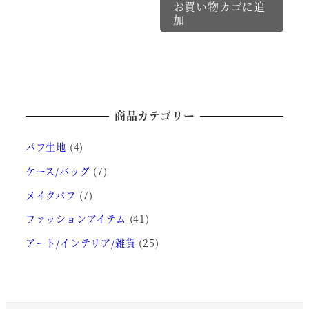
か
か
お買い物カゴに追
商
加
ら
ら
品
選
選
に
択
択
は
で
で
複
き
き
数
商品カテゴリー
ま
ま
の
す
す
バ
パフ生地
(4)
リ
ケース/バッグ
(7)
エ
メイクパフ
(7)
ー
ファッションアイテム
(41)
シ
ョ
アート/インテリア/雑貨
(25)
ン
が
あ