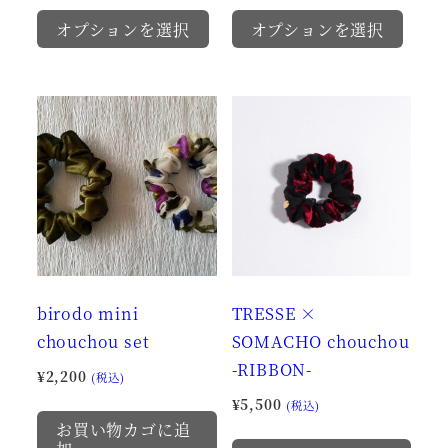
こ
こ
オプションを選択
オプションを選択
の
の
商
商
品
品
に
に
は
は
複
複
数
数
の
の
バ
バ
リ
リ
birodo mini
TRESSE ×
エ
エ
chouchou set
SOMACHO chouchou
ー
ー
-RIBBON-
シ
シ
¥
2,200
(税込)
ョ
ョ
¥
5,500
(税込)
ン
ン
お買い物カゴに追