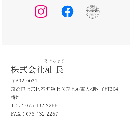
選
ま
す。
択
す。
オ
で
オ
プ
き
プ
シ
ま
シ
ョ
す
ョ
ン
ン
は
そまちょう
は
商
株式会社
杣長
商
品
〒602-0021
品
ペ
京都市上京区室町通上立売上ル東入柳図子町304
ペ
ー
番地
ー
ジ
TEL：075-432-2266
ジ
か
FAX：075-432-2267
か
ら
ら
選
選
択