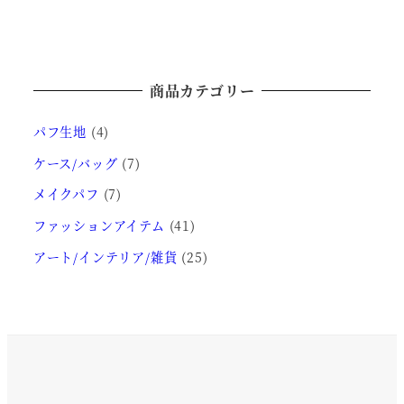
–
り
択
品
に
¥3,300
ま
で
に
は
す。
き
は
複
オ
ま
商品カテゴリー
複
数
プ
す
数
の
パフ生地
(4)
シ
の
バ
ョ
ケース/バッグ
(7)
バ
リ
ン
メイクパフ
(7)
リ
エ
は
エ
ー
ファッションアイテム
(41)
商
ー
シ
アート/インテリア/雑貨
(25)
品
シ
ョ
ペ
ョ
ン
ー
ン
が
ジ
が
あ
か
あ
り
ら
り
ま