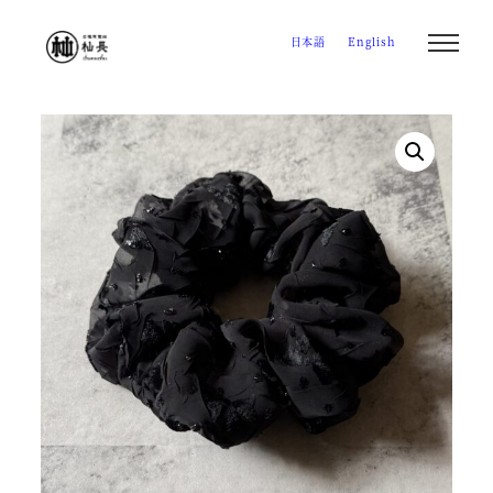
メ
日本語
English
イ
ン
コ
ン
テ
ン
ツ
へ
移
動