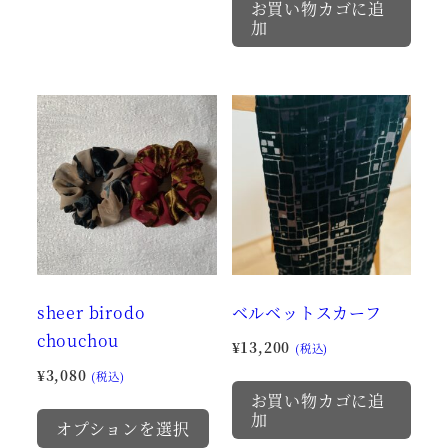
お買い物カゴに追
品
加
に
は
複
数
の
バ
リ
エ
ー
シ
sheer birodo
ベルベットスカーフ
ョ
chouchou
¥
13,200
ン
(税込)
¥
3,080
が
(税込)
お買い物カゴに追
こ
あ
加
オプションを選択
の
り