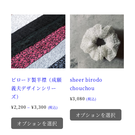
商
ま
品
す。
に
オ
は
プ
複
シ
数
ョ
の
ン
バ
は
リ
商
ビロード製半襟（成願
sheer birodo
エ
品
義夫デザインシリー
chouchou
ー
ペ
ズ）
シ
ー
¥
3,080
(税込)
ョ
ジ
価
¥
2,200
–
¥
3,300
こ
(税込)
ン
か
格
オプションを選択
こ
の
帯:
が
ら
オプションを選択
の
商
¥2,200
あ
選
商
品