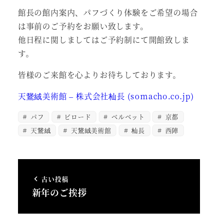
館長の館内案内、パフづくり体験をご希望の場合
は事前のご予約をお願い致します。
他日程に関しましてはご予約制にて開館致しま
す。
皆様のご来館を心よりお待ちしております。
天鵞絨美術館 – 株式会社杣長 (somacho.co.jp)
パフ
ビロード
ベルベット
京都
天鵞絨
天鵞絨美術館
杣長
西陣
古い投稿
新年のご挨拶