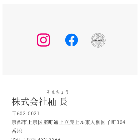
そまちょう
株式会社
杣長
〒602-0021
京都市上京区室町通上立売上ル東入柳図子町304
番地
TEL：075-432-2266