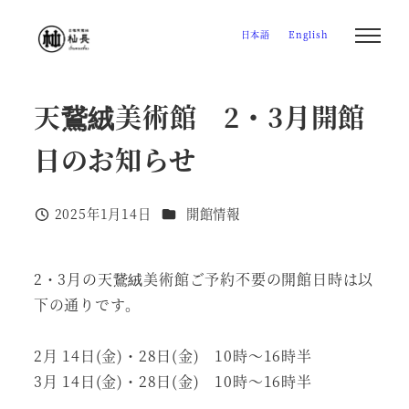
メ
日本語
English
イ
ン
コ
天鵞絨美術館 2・3月開館
ン
テ
日のお知らせ
ン
ツ
カテゴリー
2025年1月14日
開館情報
へ
投稿日
移
動
2・3月の天鵞絨美術館ご予約不要の開館日時は以
下の通りです。
2月 14日(金)・28日(金) 10時～16時半
3月 14日(金)・28日(金) 10時～16時半