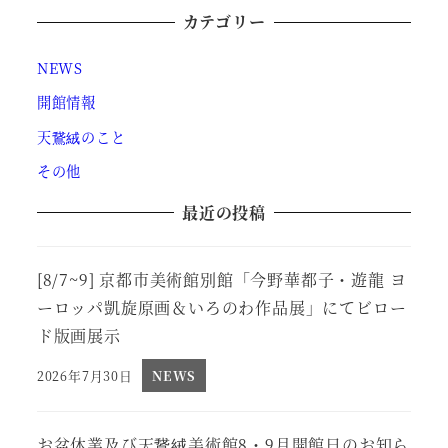
カテゴリー
NEWS
開館情報
天鵞絨のこと
その他
最近の投稿
[8/7~9] 京都市美術館別館「今野華都子・遊龍 ヨ
ーロッパ凱旋原画＆いろのわ作品展」にてビロー
ド版画展示
2026年7月30日
NEWS
投稿日
お盆休業及び天鵞絨美術館8・9月開館日のお知ら