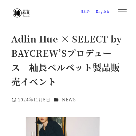
メ
日本語
English
イ
ン
コ
Adlin Hue × SELECT by
ン
テ
BAYCREW’Sプロデュー
ン
ス 杣長ベルベット製品販
ツ
へ
売イベント
移
動
カテゴリー
2024年11月5日
NEWS
投稿日