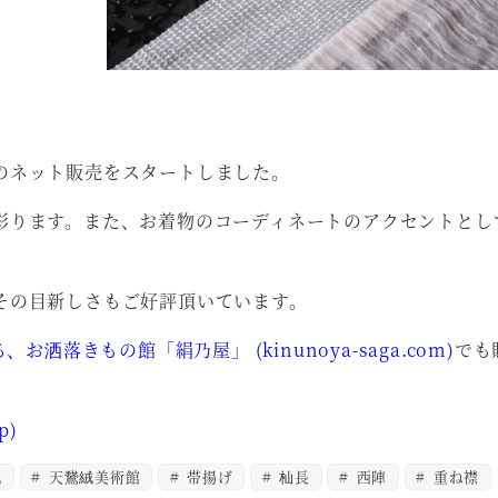
のネット販売をスタートしました。
彩ります。また、お着物のコーディネートのアクセントとし
その目新しさもご好評頂いています。
お洒落きもの館「絹乃屋」 (kinunoya-saga.com)
でも
p)
絨
天鵞絨美術館
帯揚げ
杣長
西陣
重ね襟