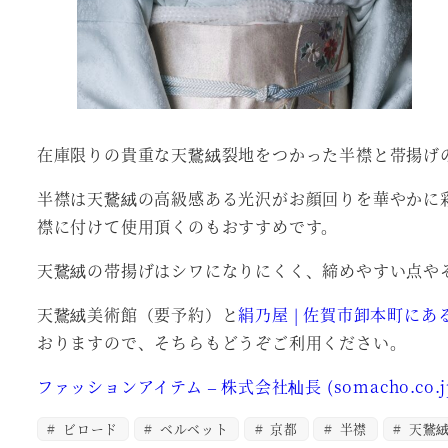
在庫限りの貴重な天鵞絨裂地をつかった半襟と帯揚げ
半襟は天鵞絨の高級感ある光沢がお顔回りを華やかに
襟に付けて使用頂くのもおすすめです。
天鵞絨の帯揚げはシワになりにくく、締めやすい点や
天鵞絨美術館（要予約）と
絹乃屋 | 佐賀市卸本町にある、
おりますので、そちらもどうぞご利用ください。
ファッションアイテム – 株式会社杣長 (somacho.co.j
ビロード
ベルベット
京都
半襟
天鵞