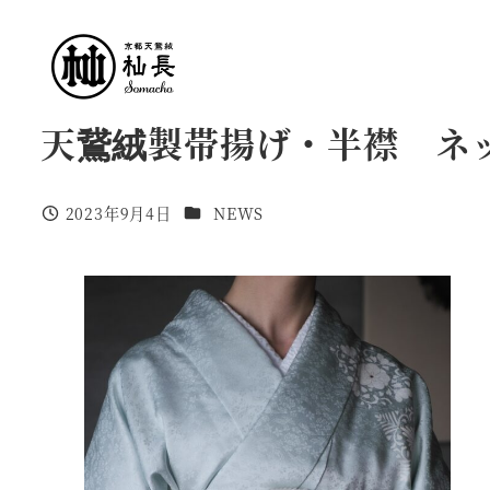
メ
イ
ン
コ
天鵞絨製帯揚げ・半襟 ネ
ン
テ
ン
カテゴリー
2023年9月4日
NEWS
投稿日
ツ
へ
移
動