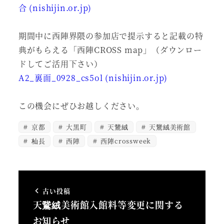
合 (nishijin.or.jp)
期間中に西陣界隈の参加店で提示すると記載の特
典がもらえる「西陣CROSS map」（ダウンロー
ドしてご活用下さい）
A2_裏面_0928_cs5ol (nishijin.or.jp)
この機会にぜひお越しください。
京都
大黒町
天鵞絨
天鵞絨美術館
杣長
西陣
西陣crossweek
古い投稿
天鵞絨美術館入館料等変更に関する
お知らせ