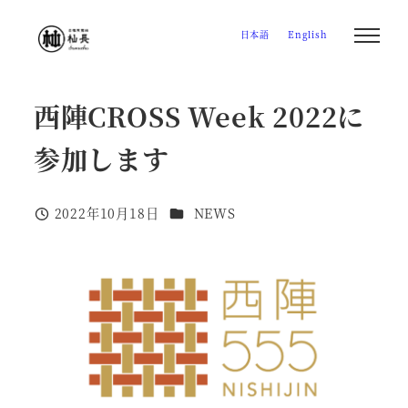
メ
日本語
English
イ
ン
コ
西陣CROSS Week 2022に
ン
テ
参加します
ン
ツ
カテゴリー
2022年10月18日
NEWS
へ
投稿日
移
動