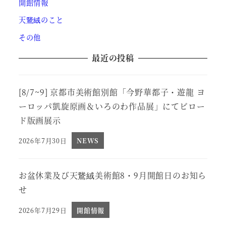
開館情報
天鵞絨のこと
その他
最近の投稿
[8/7~9] 京都市美術館別館「今野華都子・遊龍 ヨ
ーロッパ凱旋原画＆いろのわ作品展」にてビロー
ド版画展示
2026年7月30日
NEWS
投稿日
お盆休業及び天鵞絨美術館8・9月開館日のお知ら
せ
2026年7月29日
開館情報
投稿日